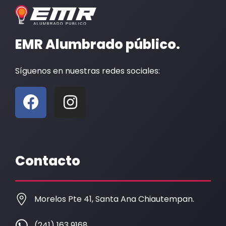
Solicita una cotización
Cotizamos tus proyectos sin compromiso,
solicita asesoría a nuestros especialistas.
Solicitar cotización