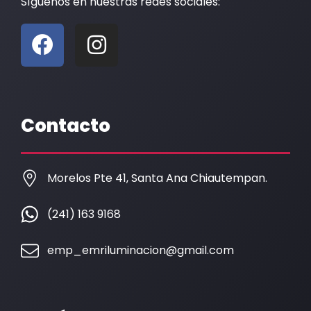
Síguenos en nuestras redes sociales:
F
I
a
n
c
s
e
t
b
a
Contacto
o
g
o
r
k
a
Morelos Pte 41, Santa Ana Chiautempan.
m
(241) 163 9168
emp_emriluminacion@gmail.com