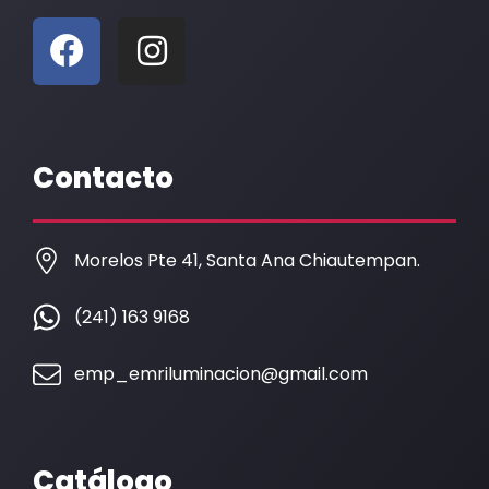
F
I
a
n
c
s
e
t
b
a
Contacto
o
g
o
r
k
a
Morelos Pte 41, Santa Ana Chiautempan.
m
(241) 163 9168
emp_emriluminacion@gmail.com
Catálogo