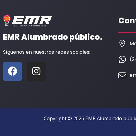
Con
EMR Alumbrado público.
Mo
Síguenos en nuestras redes sociales:
(2
F
I
a
n
em
c
s
e
t
b
a
o
g
Copyright © 2026 EMR Alumbrado públic
o
r
k
a