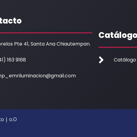
tacto
Catálog
relos Pte 41, Santa Ana Chiautempan.
41) 163 9168
Catálogo
p_emriluminacion@gmail.com
o | o.O