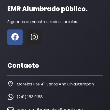
EMR Alumbrado público.
Síguenos en nuestras redes sociales:
F
I
a
n
c
s
e
t
b
a
Contacto
o
g
o
r
k
a
Morelos Pte 41, Santa Ana Chiautempan.
m
(241) 163 9168
emp_emriluminacion@gmail.com