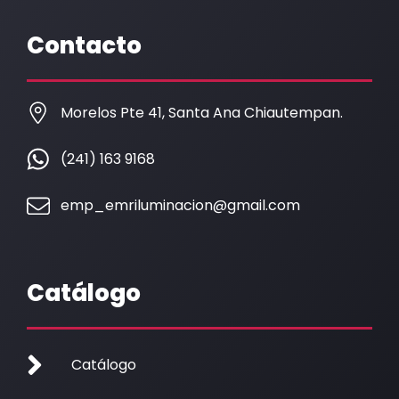
e
t
b
a
Contacto
o
g
o
r
k
a
Morelos Pte 41, Santa Ana Chiautempan.
m
(241) 163 9168
emp_emriluminacion@gmail.com
Catálogo
Catálogo