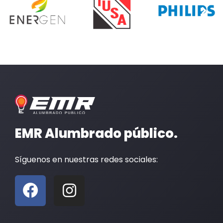
EMR Alumbrado público.
Síguenos en nuestras redes sociales:
F
I
a
n
c
s