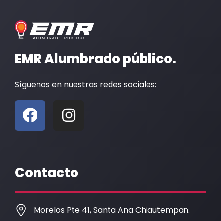
EMR Alumbrado público.
Síguenos en nuestras redes sociales:
F
I
a
n
c
s
e
t
b
a
Contacto
o
g
o
r
k
a
Morelos Pte 41, Santa Ana Chiautempan.