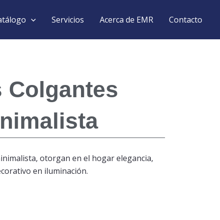
atálogo
Servicios
Acerca de EMR
Contacto
 Colgantes
nimalista
nimalista, otorgan en el hogar elegancia,
ecorativo en iluminación.