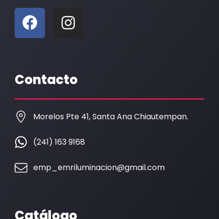
F
I
a
n
c
s
e
t
b
a
Contacto
o
g
o
r
k
a
Morelos Pte 41, Santa Ana Chiautempan.
m
(241) 163 9168
emp_emriluminacion@gmail.com
Catálogo