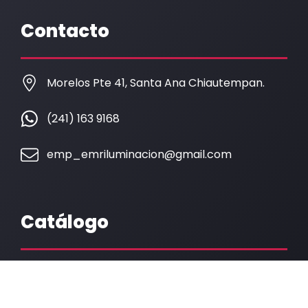
e
t
b
a
Contacto
o
g
o
r
k
a
Morelos Pte 41, Santa Ana Chiautempan.
m
(241) 163 9168
emp_emriluminacion@gmail.com
Catálogo
Catálogo