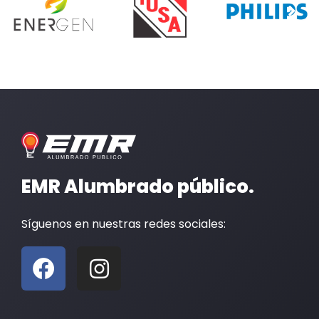
EMR Alumbrado público.
Síguenos en nuestras redes sociales:
F
I
a
n
c
s