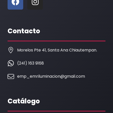
a
n
c
s
e
t
b
a
Contacto
o
g
o
r
k
a
Morelos Pte 41, Santa Ana Chiautempan.
m
(241) 163 9168
emp_emriluminacion@gmail.com
Catálogo