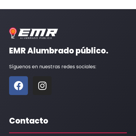
EMR Alumbrado público.
Síguenos en nuestras redes sociales:
F
I
a
n
c
s
e
t
b
a
Contacto
o
g