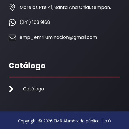
o
r
k
a
Morelos Pte 41, Santa Ana Chiautempan.
m
(241) 163 9168
emp_emriluminacion@gmail.com
Catálogo
Catálogo
Copyright © 2026 EMR Alumbrado público | o.O