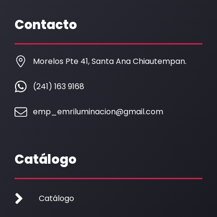
e
t
b
a
Contacto
o
g
o
r
k
a
Morelos Pte 41, Santa Ana Chiautempan.
m
(241) 163 9168
emp_emriluminacion@gmail.com
Catálogo
Catálogo