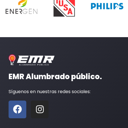
EMR Alumbrado público.
Síguenos en nuestras redes sociales:
F
I
a
n
c
s