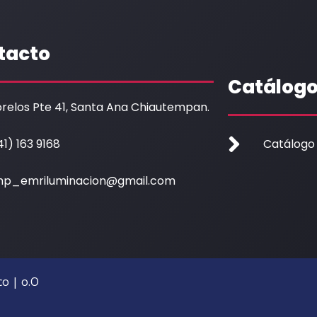
tacto
Catálog
relos Pte 41, Santa Ana Chiautempan.
41) 163 9168
Catálogo
p_emriluminacion@gmail.com
o | o.O