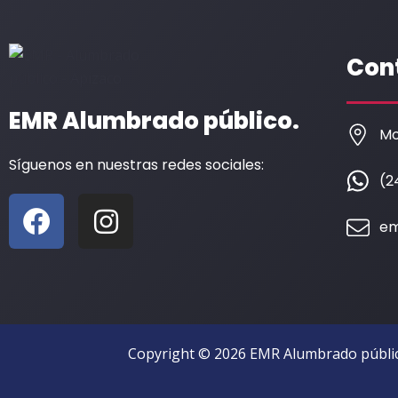
Con
EMR Alumbrado público.
Mo
Síguenos en nuestras redes sociales:
(2
F
I
a
n
em
c
s
e
t
b
a
o
g
Copyright © 2026 EMR Alumbrado públic
o
r