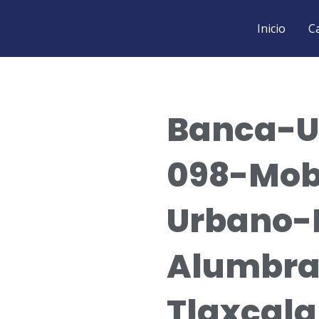
Inicio
C
Banca-U
098-Mobi
Urbano-
Alumbra
Tlaxcala