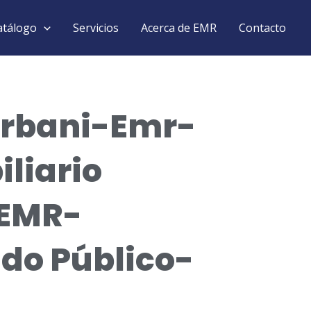
atálogo
Servicios
Acerca de EMR
Contacto
rbani-Emr-
liario
EMR-
do Público-