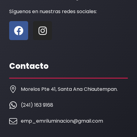
Síguenos en nuestras redes sociales:
F
I
a
n
c
s
e
t
b
a
Contacto
o
g
o
r
k
a
Morelos Pte 41, Santa Ana Chiautempan.
m
(241) 163 9168
emp_emriluminacion@gmail.com