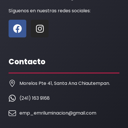
Síguenos en nuestras redes sociales:
F
I
a
n
c
s
e
t
b
a
Contacto
o
g
o
r
k
a
Morelos Pte 41, Santa Ana Chiautempan.
m
(241) 163 9168
emp_emriluminacion@gmail.com