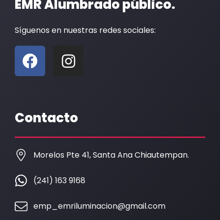
EMR Alumbrado público.
Síguenos en nuestras redes sociales:
F
I
a
n
c
s
e
t
b
a
Contacto
o
g
o
r
k
a
Morelos Pte 41, Santa Ana Chiautempan.
m
(241) 163 9168
emp_emriluminacion@gmail.com