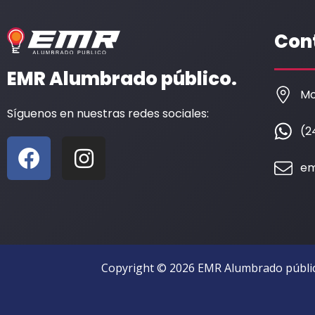
Con
EMR Alumbrado público.
Mo
Síguenos en nuestras redes sociales:
(2
F
I
a
n
em
c
s
e
t
b
a
o
g
Copyright © 2026 EMR Alumbrado públic
o
r
k
a