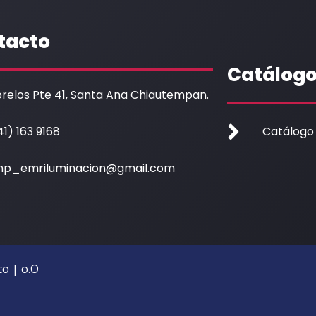
tacto
Catálog
relos Pte 41, Santa Ana Chiautempan.
41) 163 9168
Catálogo
p_emriluminacion@gmail.com
o | o.O