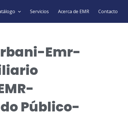
atálogo
Servicios
Acerca de EMR
Contacto
rbani-Emr-
liario
EMR-
do Público-