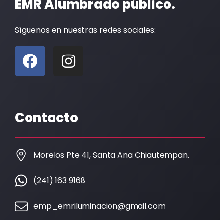
EMR Alumbrado público.
Síguenos en nuestras redes sociales:
F
I
a
n
c
s
e
t
b
a
Contacto
o
g
o
r
k
a
Morelos Pte 41, Santa Ana Chiautempan.
m
(241) 163 9168
emp_emriluminacion@gmail.com